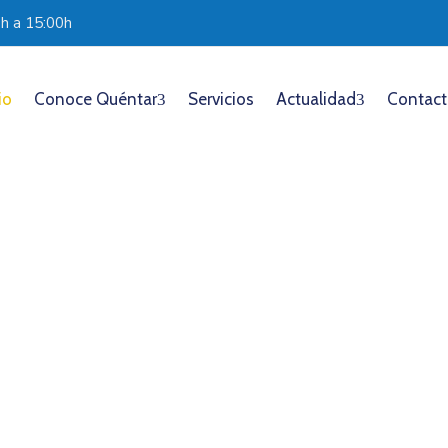
0h a 15:00h
io
Conoce Quéntar
Servicios
Actualidad
Contac