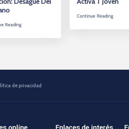
ción: Desagüe Del
Activa T Joven
ano
Continue Reading
ue Reading
lítica de privacidad
es online
Enlaces de interés
E