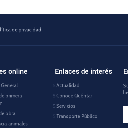
lítica de privacidad
es online
Enlaces de interés
E
 General
Actualidad
Su
la
de primera
Conoce Quéntar
ón
Servicios
de obra
Transporte Público
ncia animales