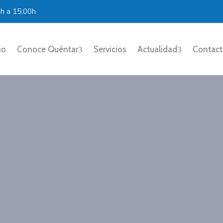
0h a 15:00h
io
Conoce Quéntar
Servicios
Actualidad
Contac