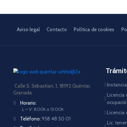
Aviso legal
Contacto
Política de cookies
Po
Trámit
Instancia
Calle S. Sebastian, 1, 18192 Quéntar,
Granada
Licencia 
ocupaci
Horario:
L – V: 8:00h a 15:00h
Licencia 
Teléfono:
958 48 50 01
Lic. tene