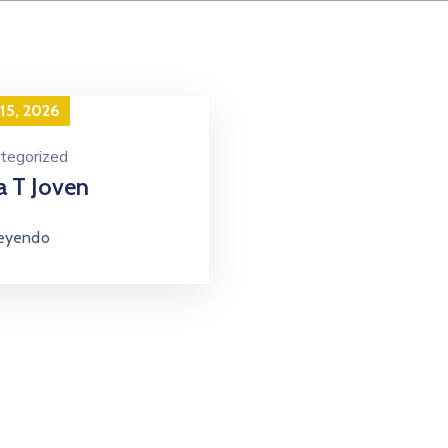
15, 2026
tegorized
a T Joven
leyendo