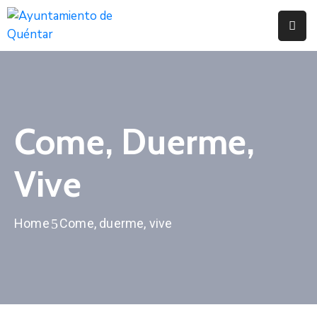
Inicio
Conoce
Quéntar
Come, Duerme,
Servicios
Vive
Actualidad
Contacto
Home
Come, duerme, vive