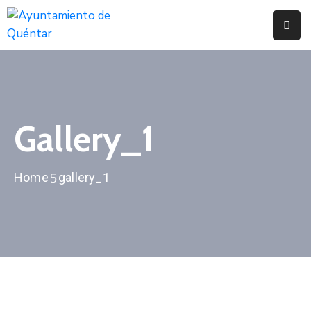
Inicio
Conoce
Quéntar
Gallery_1
Servicios
Actualidad
Home
gallery_1
Contacto